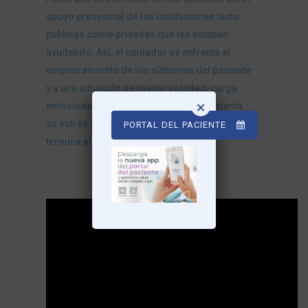
apoyo presencial de las instituciones tanto
públicas como privadas que les estaban
ayudando. Así, el cuidador se enfrenta al
empeoramiento de los síntomas del paciente
y a una situación de mayor soledad, carga
×
emocional y de trabajo, con lo que aumenta
su estrés y la calidad de sus cuidados”,
PORTAL DEL PACIENTE
termina el doctor Muinelo.