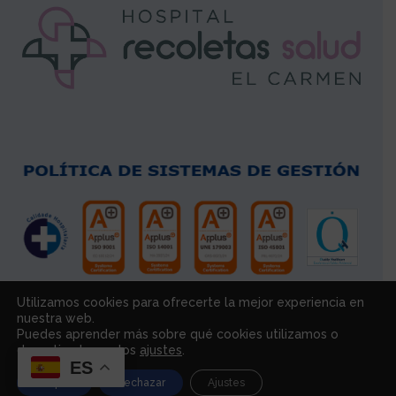
Utilizamos cookies para ofrecerte la mejor experiencia en
nuestra web.
Puedes aprender más sobre qué cookies utilizamos o
desactivarlas en los
ajustes
.
ES
Copyright © Hospital Recoletas Salud El Carmen | Autorización
Aceptar
Rechazar
Ajustes
Sanitaria C-32-000117