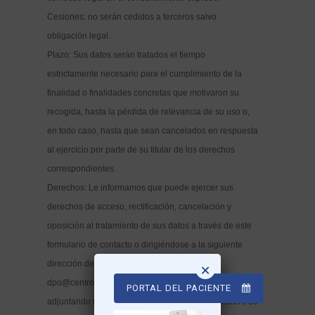
Cesiones: no serán cedidos a terceros salvo
obligación legal.
Plazo: Sus datos serán tratados el tiempo
estrictamente necesario para el cumplimiento de la
finalidad o finalidades concretas que motivaron su
recogida, hasta la pérdida de relevancia de su uso o,
en todo caso, hasta que sean cancelados en respuesta
al ejercicio por parte de su titular de los derechos
correspondientes.
Derechos: Le informamos que puede ejercer sus
derechos de acceso, rectificación, cancelación y
oposición al tratamiento de sus datos a través de este
formulario de contacto o dirigiéndose a la siguiente
dirección de correo electrónico:
×
dpo@centromedicoelcarmen.es, o también por escrito,
PORTAL DEL PACIENTE
adjuntando una copia de un documento acreditativo de