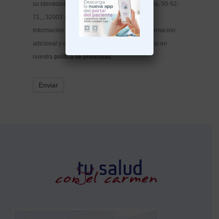
su identidad a la dirección: Avda. de la Habana, 50-52-
71, , 32003 - Ourense (Ourense)
Información adicional: Puede consultar la información
adicional y detallada sobre Protección de datos en
nuestra
política de privacidad
.