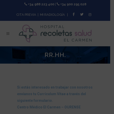
+34 988 223 400
|
+34 900 295 028
CITA PREVIA
|
MI RADIOLOGÍA
|
RR.HH.
Si estás interesado en trabajar con nosotros
envíanos tu Currículum Vitae a través del
siguiente formulario.
Centro Médico El Carmen – OURENSE