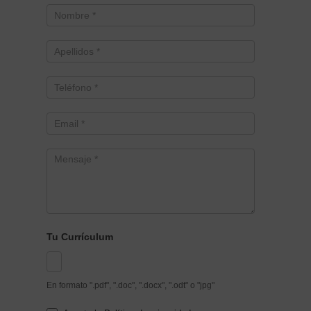
Tu Currículum
En formato ".pdf", ".doc", ".docx", ".odt" o "jpg"