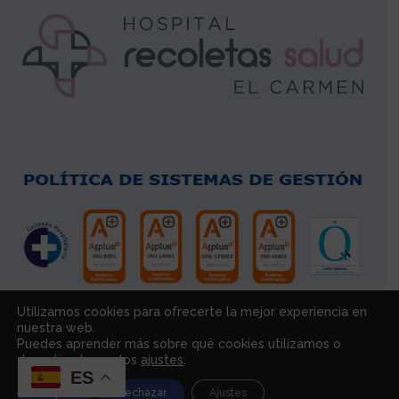
Utilizamos cookies para ofrecerte la mejor experiencia en
nuestra web.
Puedes aprender más sobre qué cookies utilizamos o
desactivarlas en los
ajustes
.
ES
Copyright © Hospital Recoletas Salud El Carmen | Autorización
Aceptar
Rechazar
Ajustes