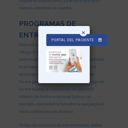
requieren seguimiento y siempre que haya
nuevos síntomas de alarma.
PROGRAMAS DE
×
ENTRENAMIENTO
PORTAL DEL PACIENTE
Una vez controlados estos factores de
riesgo y descartada la presencia de
enfermedad coronaria subyacente (mediante
la prueba que se considere oportuna), se
aconseja iniciar la práctica deportiva de
forma paulatina y regular. Se desaconseja de
forma tajante la realización de ejercicio
intenso de forma ocasional (pongo un
ejemplo, ese señor/a fumador/a que juega al
tenis o pádel una vez al mes)
Todas las sesiones de entrenamiento deben