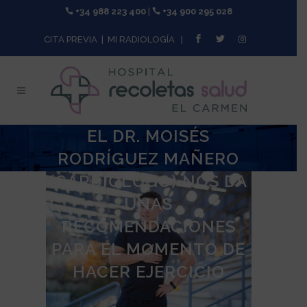
+34 988 223 400
|
+34 900 295 028
CITA PREVIA
|
MI RADIOLOGÍA
|
EL DR. MOISÉS
RODRÍGUEZ MAÑERO
(CARDIÓLOGO) NOS DA
UNAS
RECOMENDACIONES
PARA EL MOMENTO DE
HACER EJERCICIO