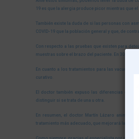
Ante estos síntomas, podemos tener la duda de conf
19 es que la alergia produce picor mientras que el 
También existe la duda de si las personas con asma
COVID-19 que la población general y que, de contr
Con respecto a las pruebas que existen para detect
muestras sobre el brazo del paciente. En 30 minuto
En cuanto a los tratamientos para las vacunas, el 
curativo.
El doctor también expuso las diferencias entre 
distinguir si se trata de una u otra.
En resumen, el doctor Martín Lázaro animó a no
tratamiento más adecuado, que mejorará la calidad
Como siempre, gracias al especialista por compar