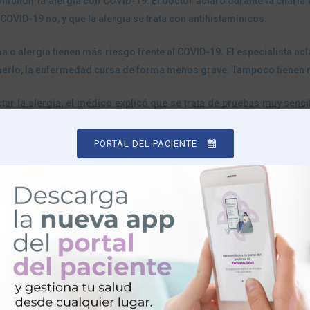
undir la alergia con COVID-19. El doctor aclaró durante la charla q
COVID-19 no, y que la alergia se trata con antihistamínicos.
 o alergia tienen más riesgo frente al COVID-19. El especialista ac
aerlo, la enfermedad cursa de forma menos grave. Tampoco tienen ni
ar la alergia, el médico explicó que se trata de pruebas muy sencil
s se puede averiguar a qué agente es alérgico el paciente, y mejora
PORTAL DEL PACIENTE
doctor Martín Lázaro relató que existen antihistamínicos, colirios 
la alergia y la intolerancia, y cómo hay que estudiar los difer
 conformarse con las inherentes molestias de las alergias, y co
 de vida del paciente.
tir sus conocimientos y a todos los que nos acompañaron en una nue