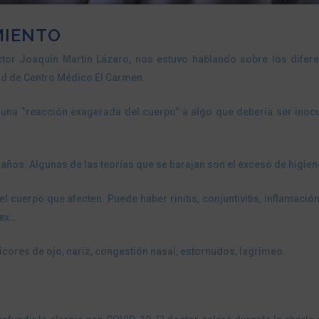
MIENTO
ctor Joaquín Martín Lázaro, nos estuvo hablando sobre los difer
ud de Centro Médico El Carmen.
n una “reacción exagerada del cuerpo” a algo que debería ser inoc
ños. Algunas de las teorías que se barajan son el exceso de higiene
l cuerpo que afecten. Puede haber rinitis, conjuntivitis, inflamació
tex…
icores de ojo, nariz, congestión nasal, estornudos, lagrimeo.