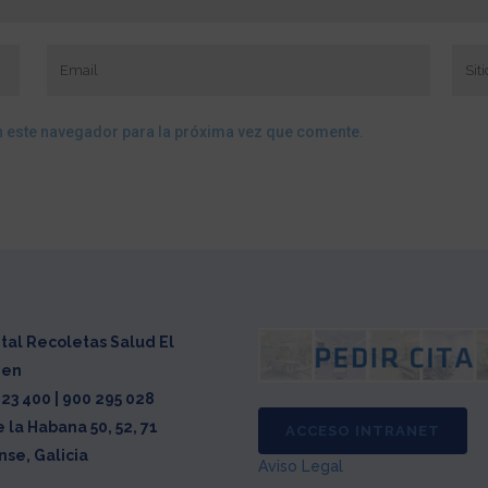
n este navegador para la próxima vez que comente.
tal Recoletas Salud El
men
23 400 | 900 295 028
e la Habana 50, 52, 71
ACCESO INTRANET
se, Galicia
Aviso Legal