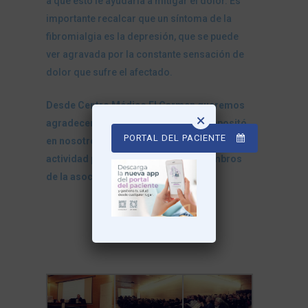
a que esto le ayudaría a mitigar el dolor. Es
importante recalcar que un síntoma de la
fibromialgia es la depresión, que se puede
ver agravada por la constante sensación de
dolor que sufre el afectado.
Desde Centro Médico El Carmen queremos
×
agradecer la confianza que AFFOU depositó
PORTAL DEL PACIENTE
en nosotros y la gran respuesta a esta
actividad por parte de todos los miembros
de la asociación.