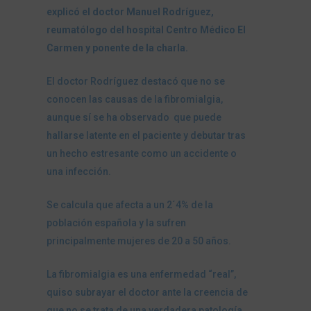
explicó el doctor Manuel Rodríguez,
reumatólogo del hospital Centro Médico El
Carmen y ponente de la charla.
El doctor Rodríguez destacó que no se
conocen las causas de la fibromialgia,
aunque sí se ha observado que puede
hallarse latente en el paciente y debutar tras
un hecho estresante como un accidente o
una infección.
Se calcula que afecta a un 2´4% de la
población española y la sufren
principalmente mujeres de 20 a 50 años.
La fibromialgia es una enfermedad “real”,
quiso subrayar el doctor ante la creencia de
que no se trata de una verdadera patología.