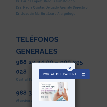
Dr. Carlos López Otero
Traumatólogo
Dra. Paola Quintas Delgado
Aparato Digestivo
Dr. Joaquín Martín Lázaro
Alergólogo
TELÉFONOS
GENERALES
988 22 34 00 – 900 295
×
028
PORTAL DEL PACIENTE
Central Telefónica
988 38 93 00
Atención al Paciente