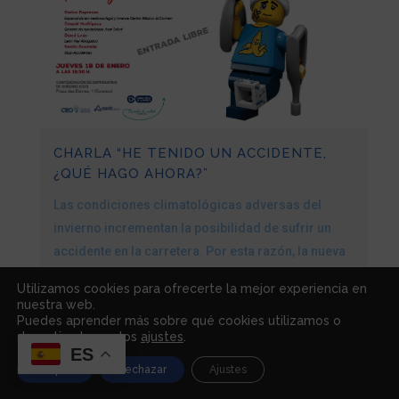
CHARLA “HE TENIDO UN ACCIDENTE,
¿QUÉ HAGO AHORA?”
Las condiciones climatológicas adversas del
invierno incrementan la posibilidad de sufrir un
accidente en la carretera. Por esta razón, la nueva
entrega de la Escuela de Salud de Centro Médico El
Utilizamos cookies para ofrecerte la mejor experiencia en
Carmen está dedicada a los derechos de las
nuestra web.
víctimas de accidentes de tráfico. Para...
Puedes aprender más sobre qué cookies utilizamos o
desactivarlas en los
ajustes
.
ES
Aceptar
Rechazar
Ajustes