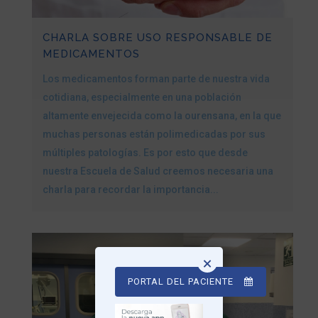
CHARLA SOBRE USO RESPONSABLE DE
MEDICAMENTOS
Los medicamentos forman parte de nuestra vida
cotidiana, especialmente en una población
altamente envejecida como la ourensana, en la que
muchas personas están polimedicadas por sus
múltiples patologías. Es por esto que desde
nuestra Escuela de Salud creemos necesaria una
charla para recordar la importancia...
×
PORTAL DEL PACIENTE