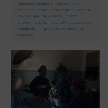
en tecnología médica. En esta ocasión, os
presentamos nuestro nuevo ecógrafo y nuestro
nuevo arco quirúrgico. Nuevo Ecógrafo
Incorporamos en la unidad de Radiodiagnóstico
un equipo de altas prestaciones. Destaca su
excepcional...