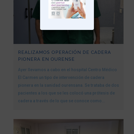
REALIZAMOS OPERACIÓN DE CADERA
PIONERA EN OURENSE
Ayer llevamos a cabo en el hospital Centro Médico
El Carmen un tipo de intervención de cadera
pionera en la sanidad ourensana. Se trataba de dos
pacientes a los que se les colocó una prótesis de
cadera a través de lo que se conoce como...